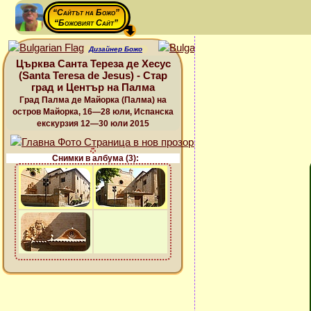
“Сайтът на Божо”
“Божовият Сайт”
Дизайнер Божо
Църква Санта Тереза де Хесус
(Santa Teresa de Jesus) - Стар
град и Център на Палма
Град Палма де Майорка (Палма) на
остров Майорка, 16—28 юли, Испанска
екскурзия 12—30 юли 2015
Снимки в албума (3):