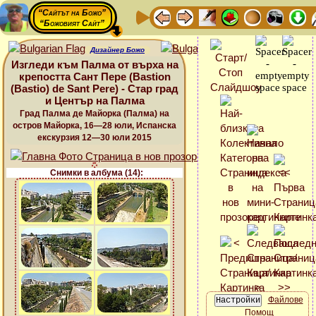
“Сайтът на Божо”
“Божовият Сайт”
Дизайнер Божо
Изгледи към Палма от върха на
крепостта Сант Пере (Bastion
(Bastio) de Sant Pere) - Стар град
и Център на Палма
Град Палма де Майорка (Палма) на
остров Майорка, 16—28 юли, Испанска
екскурзия 12—30 юли 2015
Снимки в албума (14):
Файлове
Помощ