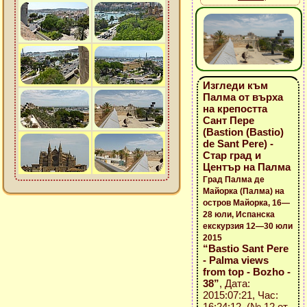
Изгледи към
Палма от върха
на крепостта
Сант Пере
(Bastion (Bastio)
de Sant Pere) -
Стар град и
Център на Палма
Град Палма де
Майорка (Палма) на
остров Майорка, 16—
28 юли, Испанска
екскурзия 12—30 юли
2015
“Bastio Sant Pere
- Palma views
from top - Bozho -
38”
, Дата:
2015:07:21, Час:
16:24:12 (№ 12 от