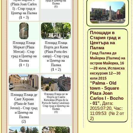
град и Център на
(Plaza Joan Carlos
Палма
(6)
I) - Стар град и
Център на Палма
(
1
+ 3)
Площади в
Стария град и
Центъра на
Площад Плаца
Площад Плаца
Меркат (Plaza
Порта дел Капм
Палма
Mercat) - Стар
(Plaza Porta des
Град Палма де
град и Център на
camp) - Стар град
Майорка (Палма) на
Палма
и Център на
остров Майорка, 16
(
1
+ 1)
Палма
—28 юли, Испанска
(
1
+ 2)
екскурзия 12—30
юли 2015
“Palma - Old
town - Square
Plaza Joan
Площад Плаца де
Площад Плаца де ла
Порта де Санта
Carlos I - Bozho
Сант Херони
Каталина (Plaza de la
- 01”
, Дата:
(Plaza de Sant
Porta de Santa Catalina)-
Стар град и Център на
2015:07:20, Час:
Jeroni) - Стар град
Палма
и Център на
(4)
11:09:53 (№ 2 от
Палма
2)
(2)