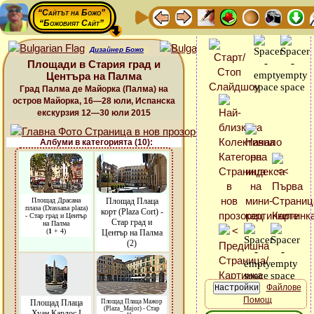
“Сайтът на Божо”
“Божовият Сайт”
Дизайнер Божо
Площади в Стария град и
Центъра на Палма
Град Палма де Майорка (Палма) на
остров Майорка, 16—28 юли, Испанска
екскурзия 12—30 юли 2015
Албуми в категорията (10):
Площад Драсана
Площад Плаца
плаза (Drassana plaza)
корт (Plaza Cort) -
- Стар град и Център
Стар град и
на Палма
(
1
+ 4)
Център на Палма
(2)
Файлове
Помощ
Площад Плаца
Площад Плаца Мажор
(Plaza_Major) - Стар
Хуан Карлос І