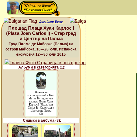
“Сайтът на Божо”
“Божовият Сайт”
Дизайнер Божо
Площад Плаца Хуан Карлос І
(Plaza Joan Carlos I) - Стар град
и Център на Палма
Град Палма де Майорка (Палма) на
остров Майорка, 16—28 юли, Испанска
екскурзия 12—30 юли 2015
Албуми в категорията (1):
Фонтан на
костенурките (La Font
de les Tortugues) на
площад Плаца Хуан
Карлос І (Plaza Joan
Carlos I) - Стар град и
Център на Палма
(3)
Снимки в албума (3):