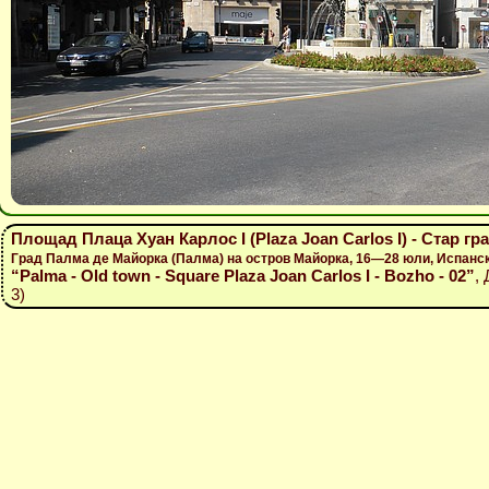
Площад Плаца Хуан Карлос І (Plaza Joan Carlos I) - Стар г
Град Палма де Майорка (Палма) на остров Майорка, 16—28 юли, Испанс
“Palma - Old town - Square Plaza Joan Carlos I - Bozho - 02”
,
3)