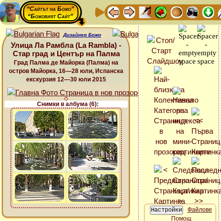
“Сайтът на Божо”
“Божовият Сайт”
Дизайнер Божо
Улица Ла Рамбла (La Rambla) -
Стар град и Център на Палма
Град Палма де Майорка (Палма) на
остров Майорка, 16—28 юли, Испанска
екскурзия 12—30 юли 2015
Снимки в албума (6):
Файлове
Помощ