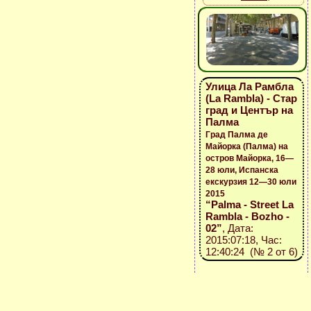
Улица Ла Рамбла
(La Rambla) - Стар
град и Център на
Палма
Град Палма де
Майорка (Палма) на
остров Майорка, 16—
28 юли, Испанска
екскурзия 12—30 юли
2015
“Palma - Street La
Rambla - Bozho -
02”
, Дата:
2015:07:18, Час:
12:40:24 (№ 2 от 6)