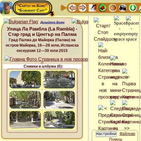
“Сайтът на Божо”
“Божовият Сайт”
Дизайнер Божо
Улица Ла Рамбла (La Rambla) -
Стар град и Център на Палма
Град Палма де Майорка (Палма) на
остров Майорка, 16—28 юли, Испанска
екскурзия 12—30 юли 2015
Снимки в албума (6):
Файлове
Помощ