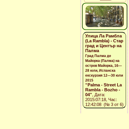
Улица Ла Рамбла
(La Rambla) - Стар
град и Център на
Палма
Град Палма де
Майорка (Палма) на
остров Майорка, 16—
28 юли, Испанска
екскурзия 12—30 юли
2015
“Palma - Street La
Rambla - Bozho -
04”
, Дата:
2015:07:18, Час:
12:42:08 (№ 3 от 6)