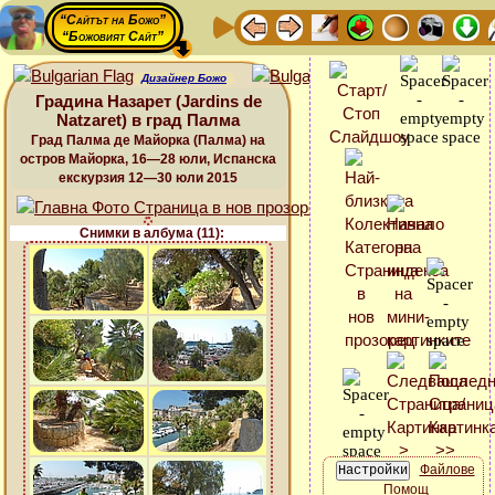
“Сайтът на Божо”
“Божовият Сайт”
Дизайнер Божо
Градина Назарет (Jardins de
Natzaret) в град Палма
Град Палма де Майорка (Палма) на
остров Майорка, 16—28 юли, Испанска
екскурзия 12—30 юли 2015
Снимки в албума (11):
Файлове
Помощ