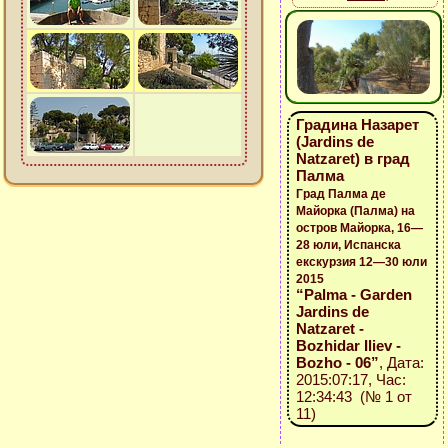
Градина Назарет
(Jardins de
Natzaret) в град
Палма
Град Палма де
Майорка (Палма) на
остров Майорка, 16—
28 юли, Испанска
екскурзия 12—30 юли
2015
“Palma - Garden
Jardins de
Natzaret -
Bozhidar Iliev -
Bozho - 06”
, Дата:
2015:07:17, Час:
12:34:43 (№ 1 от
11)