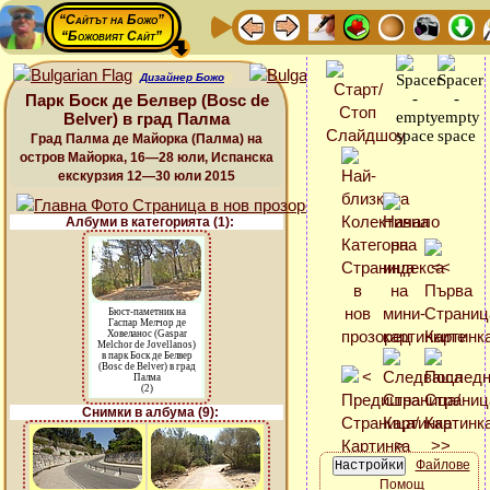
“Сайтът на Божо”
“Божовият Сайт”
Дизайнер Божо
Парк Боск де Белвер (Bosc de
Belver) в град Палма
Град Палма де Майорка (Палма) на
остров Майорка, 16—28 юли, Испанска
екскурзия 12—30 юли 2015
Албуми в категорията (1):
Бюст-паметник на
Гаспар Мелчор де
Ховеланос (Gaspar
Melchor de Jovellanos)
в парк Боск де Белвер
(Bosc de Belver) в град
Палма
(2)
Снимки в албума (9):
Файлове
Помощ