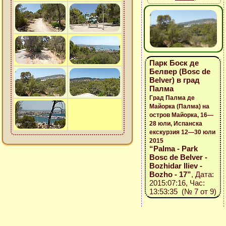
Парк Боск де
Белвер (Bosc de
Belver) в град
Палма
Град Палма де
Майорка (Палма) на
остров Майорка, 16—
28 юли, Испанска
екскурзия 12—30 юли
2015
“Palma - Park
Bosc de Belver -
Bozhidar Iliev -
Bozho - 17”
, Дата:
2015:07:16, Час:
13:53:35 (№ 7 от 9)