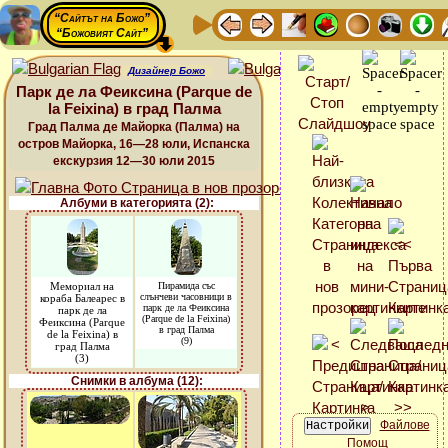
“Сайтът на Божо”
“Божовият Сайт”
Дизайнер Божо
Парк де ла Феиксина (Parque de
la Feixina) в град Палма
Град Палма де Майорка (Палма) на
остров Майорка, 16—28 юли, Испанска
екскурзия 12—30 юли 2015
Албуми в категорията (2):
Мемориал на
Пирамида със
слънчеви часовници в
кораба Балеарес в
парк де ла Феиксина
парк де ла
(Parque de la Feixina)
Феиксина (Parque
в град Палма
de la Feixina) в
(9)
град Палма
(3)
Снимки в албума (12):
Файлове
Помощ