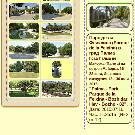
Парк де ла
Феиксина (Parque
de la Feixina) в
град Палма
Град Палма де
Майорка (Палма) на
остров Майорка, 16—
28 юли, Испанска
екскурзия 12—30 юли
2015
“Palma - Park
Parque de la
Feixina - Bozhidar
Iliev - Bozho - 02”
,
Дата: 2015:07:16,
Час: 11:35:15 (№ 2
от 12)