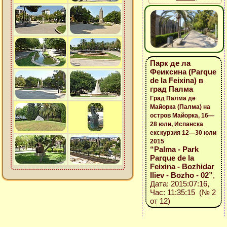
Парк де ла
Феиксина (Parque
de la Feixina) в
град Палма
Град Палма де
Майорка (Палма) на
остров Майорка, 16—
28 юли, Испанска
екскурзия 12—30 юли
2015
“Palma - Park
Parque de la
Feixina - Bozhidar
Iliev - Bozho - 02”
,
Дата: 2015:07:16,
Час: 11:35:15 (№ 2
от 12)