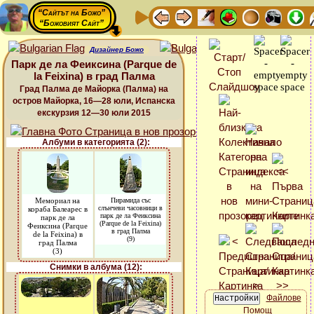
“Сайтът на Божо”
“Божовият Сайт”
Дизайнер Божо
Парк де ла Феиксина (Parque de
la Feixina) в град Палма
Град Палма де Майорка (Палма) на
остров Майорка, 16—28 юли, Испанска
екскурзия 12—30 юли 2015
Албуми в категорията (2):
Мемориал на
Пирамида със
слънчеви часовници в
кораба Балеарес в
парк де ла Феиксина
парк де ла
(Parque de la Feixina)
Феиксина (Parque
в град Палма
de la Feixina) в
(9)
град Палма
(3)
Снимки в албума (12):
Файлове
Помощ