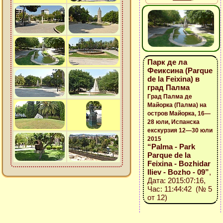
Парк де ла
Феиксина (Parque
de la Feixina) в
град Палма
Град Палма де
Майорка (Палма) на
остров Майорка, 16—
28 юли, Испанска
екскурзия 12—30 юли
2015
“Palma - Park
Parque de la
Feixina - Bozhidar
Iliev - Bozho - 09”
,
Дата: 2015:07:16,
Час: 11:44:42 (№ 5
от 12)