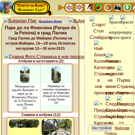
“Сайтът на Божо”
“Божовият Сайт”
Дизайнер Божо
Парк де ла Феиксина (Parque de
la Feixina) в град Палма
Град Палма де Майорка (Палма) на
остров Майорка, 16—28 юли, Испанска
екскурзия 12—30 юли 2015
Албуми в категорията (2):
Мемориал на
Пирамида със
слънчеви часовници в
кораба Балеарес в
парк де ла Феиксина
парк де ла
(Parque de la Feixina)
Феиксина (Parque
в град Палма
de la Feixina) в
(9)
град Палма
(3)
Снимки в албума (12):
Файлове
Помощ