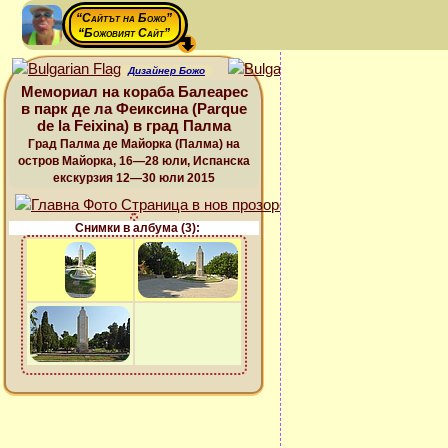
“Сайтът на Божо”
“Божовият Сайт”
Дизайнер Божо
Мемориал на кораба Балеарес
в парк де ла Феиксина (Parque
de la Feixina) в град Палма
Град Палма де Майорка (Палма) на
остров Майорка, 16—28 юли, Испанска
екскурзия 12—30 юли 2015
Снимки в албума (3):