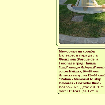
Мемориал на кораба
Балеарес в парк де ла
Феиксина (Parque de la
Feixina) в град Палма
Град Палма де Майорка (Палма)
остров Майорка, 16—28 юли,
Испанска екскурзия 12—30 юли 
“Palma - Memorial to ship
Baleares - Bozhidar Iliev -
Bozho - 02”
, Дата: 2015:07:1
Час: 11:36:49 (№ 1 от 3)