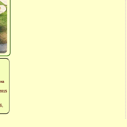
 на
2015
6,