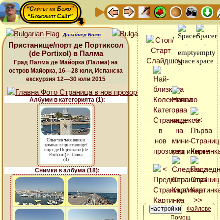
“Сайтът на Божо”
“Божовият Сайт”
Дизайнер Божо
Пристанище/порт де Портиксол
(de Portixol) в Палма
Град Палма де Майорка (Палма) на
остров Майорка, 16—28 юли, Испанска
екскурзия 12—30 юли 2015
Албуми в категорията (1):
Слънчев часовник и
компас в пристанище/
порт де Портиксол (de
Portixol) в Палма
(3)
Снимки в албума (18):
Файлове
Помощ