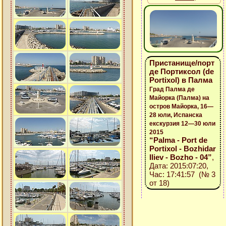
Пристанище/порт
де Портиксол (de
Portixol) в Палма
Град Палма де
Майорка (Палма) на
остров Майорка, 16—
28 юли, Испанска
екскурзия 12—30 юли
2015
“Palma - Port de
Portixol - Bozhidar
Iliev - Bozho - 04”
,
Дата: 2015:07:20,
Час: 17:41:57 (№ 3
от 18)