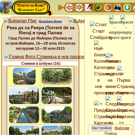
“Сайтът на Божо”
“Божовият Сайт”
Дизайнер Божо
Река де са Риера (Torrent de sa
Riera) в град Палма
Град Палма де Майорка (Палма) на
остров Майорка, 16—28 юли, Испанска
екскурзия 12—30 юли 2015
Снимки в албума (16):
Файлове
Помощ