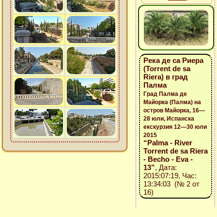
Река де са Риера
(Torrent de sa
Riera) в град
Палма
Град Палма де
Майорка (Палма) на
остров Майорка, 16—
28 юли, Испанска
екскурзия 12—30 юли
2015
“Palma - River
Torrent de sa Riera
- Becho - Eva -
13”
, Дата:
2015:07:19, Час:
13:34:03 (№ 2 от
16)