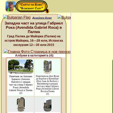
“Сайтът на Божо”
“Божовият Сайт”
Дизайнер Божо
Западна част на улица Габриел
Рока (Avendida Gabriel Roca) в
Палма
Град Палма де Майорка (Палма) на
остров Майорка, 16—28 юли, Испанска
екскурзия 12—30 юли 2015
Албуми в категорията (4):
Паметник на Антонио
Паметник на Дон Жуан
де Борбон и Батемберг
Барнело (Antonio
(Don Juan de Borbon y
Barcelo) в западна
Battemberg) в ападна
част на улица Габриел
част на улица Габриел
Рока (Avendida
Рока (Avendida Gabriel
Gabriel Roca) в Палма
Roca) в Палма
(2)
(2)