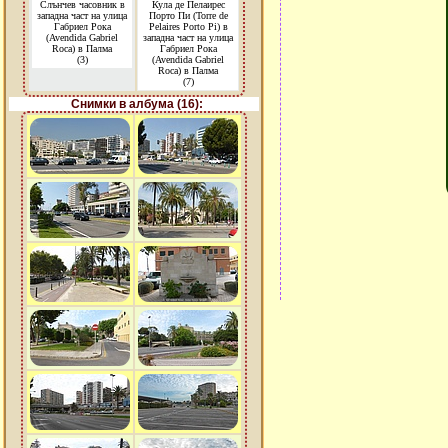
Слънчев часовник в
Кула де Пелаирес
западна част на улица
Порто Пи (Torre de
Габриел Рока
Pelaires Porto Pi) в
(Avendida Gabriel
западна част на улица
Roca) в Палма
Габриел Рока
(3)
(Avendida Gabriel
Roca) в Палма
(7)
Снимки в албума (16):