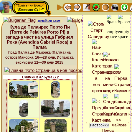
“Сайтът на Божо”
“Божовият Сайт”
Дизайнер Божо
Кула де Пелаирес Порто Пи
(Torre de Pelaires Porto Pi) в
западна част на улица Габриел
Рока (Avendida Gabriel Roca) в
Палма
Град Палма де Майорка (Палма) на
остров Майорка, 16—28 юли, Испанска
екскурзия 12—30 юли 2015
Снимки в албума (7):
Файлове
Помощ