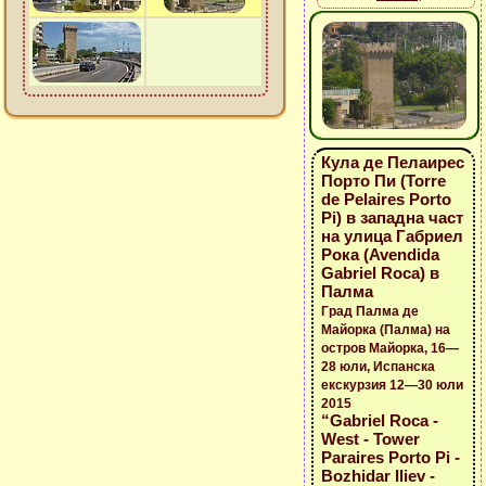
Кула де Пелаирес
Порто Пи (Torre
de Pelaires Porto
Pi) в западна част
на улица Габриел
Рока (Avendida
Gabriel Roca) в
Палма
Град Палма де
Майорка (Палма) на
остров Майорка, 16—
28 юли, Испанска
екскурзия 12—30 юли
2015
“Gabriel Roca -
West - Tower
Paraires Porto Pi -
Bozhidar Iliev -