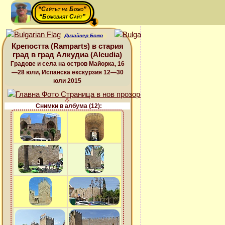
“Сайтът на Божо”
“Божовият Сайт”
Дизайнер Божо
Крепостта (Ramparts) в стария
град в град Алкудиа (Alcudia)
Градове и села на остров Майорка, 16
—28 юли, Испанска екскурзия 12—30
юли 2015
Снимки в албума (12):