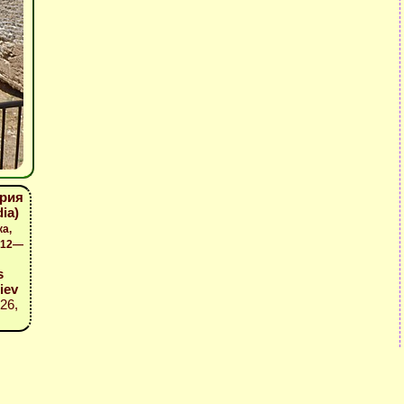
ария
ia)
а,
 12—
s
iev
26,