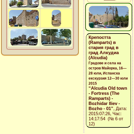
Крепостта
(Ramparts) в
стария град в
град Алкудиа
(Alcudia)
Градове и села на
остров Майорка, 16—
28 юли, Испанска
екскурзия 12—30 юли
2015
“Alcudia Old town
- Fortress (The
Ramparts) -
Bozhidar Iliev -
Bozho - 01”
, Дата:
2015:07:26, Час:
14:17:54 (№ 6 от
12)