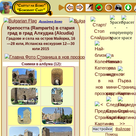
“Сайтът на Божо”
“Божовият Сайт”
Дизайнер Божо
Крепостта (Ramparts) в стария
град в град Алкудиа (Alcudia)
Градове и села на остров Майорка, 16
—28 юли, Испанска екскурзия 12—30
юли 2015
Снимки в албума (12):
Файлове
Помощ