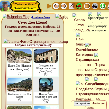
“Сайтът на Божо”
“Божовият Сайт”
Дизайнер Божо
Село Дея (Деиа)
Градове и села на остров Майорка, 16
—28 юли, Испанска екскурзия 12—30
юли 2015
Албуми в категорията (6):
Плаж Дея (Деиа) в
Сградата на
Общината в село
село Дея (Деиа)
Дея (Деиа)
(8)
(1)
Гробището в село Дея
Църква Йоан
(Деиа)
Кръстител в село Дея
(5)
(Деиа)
(13)
Файлове
Помощ