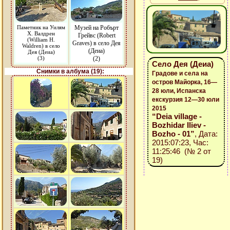
Паметник на Уилям
Музей на Робърт
Х. Валдрен
Грейвс (Robert
(William H.
Graves) в село Дея
Waldren) в село
(Деиа)
Дея (Деиа)
(3)
(2)
Село Дея (Деиа)
Снимки в албума (19):
Градове и села на
остров Майорка, 16—
28 юли, Испанска
екскурзия 12—30 юли
2015
“Deia village -
Bozhidar Iliev -
Bozho - 01”
, Дата:
2015:07:23, Час:
11:25:46 (№ 2 от
19)