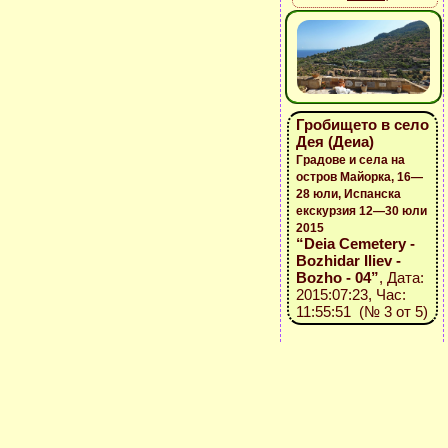
Гробището в село
Дея (Деиа)
Градове и села на
остров Майорка, 16—
28 юли, Испанска
екскурзия 12—30 юли
2015
“Deia Cemetery -
Bozhidar Iliev -
Bozho - 04”
, Дата:
2015:07:23, Час:
11:55:51 (№ 3 от 5)