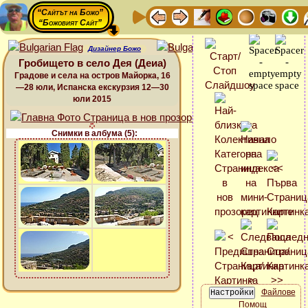
“Сайтът на Божо”
“Божовият Сайт”
Дизайнер Божо
Гробището в село Дея (Деиа)
Градове и села на остров Майорка, 16
—28 юли, Испанска екскурзия 12—30
юли 2015
Снимки в албума (5):
Файлове
Помощ