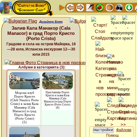
“Сайтът на Божо”
“Божовият Сайт”
Дизайнер Божо
Залив Кала Манакор (Cala
Manacor) в град Порто Кристо
(Porto Cristo)
Градове и села на остров Майорка, 16
—28 юли, Испанска екскурзия 12—30
юли 2015
Албуми в категорията (3):
Морски клуб
Пристанище Порто
Кристо в залив Кала
Порто Кристо
Манакор (Cala
(Club Nautico Porto
Manacor) в град Порто
Cristo) в залив Кала
Кристо (Porto Cristo)
Манакор (Cala
(8)
Manacor) в град
Порто Кристо
(Porto Cristo)
(5)
Файлове
Помощ