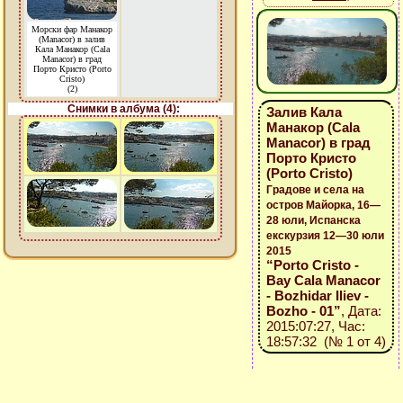
Морски фар Манакор
(Manacor) в залив
Кала Манакор (Cala
Manacor) в град
Порто Кристо (Porto
Cristo)
(2)
Снимки в албума (4):
Залив Кала
Манакор (Cala
Manacor) в град
Порто Кристо
(Porto Cristo)
Градове и села на
остров Майорка, 16—
28 юли, Испанска
екскурзия 12—30 юли
2015
“Porto Cristo -
Bay Cala Manacor
- Bozhidar Iliev -
Bozho - 01”
, Дата:
2015:07:27, Час:
18:57:32 (№ 1 от 4)