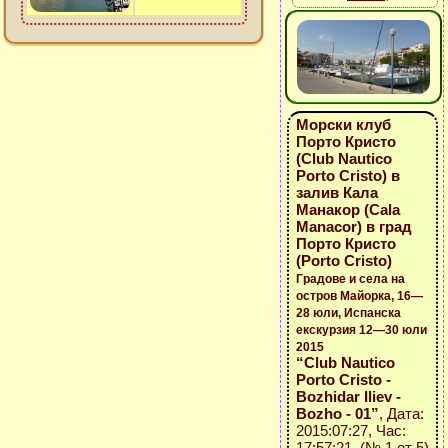
Морски клуб
Порто Кристо
(Club Nautico
Porto Cristo) в
залив Кала
Манакор (Cala
Manacor) в град
Порто Кристо
(Porto Cristo)
Градове и села на
остров Майорка, 16—
28 юли, Испанска
екскурзия 12—30 юли
2015
“Club Nautico
Porto Cristo -
Bozhidar Iliev -
Bozho - 01”
, Дата:
2015:07:27, Час:
17:57:21 (№ 1 от 5)