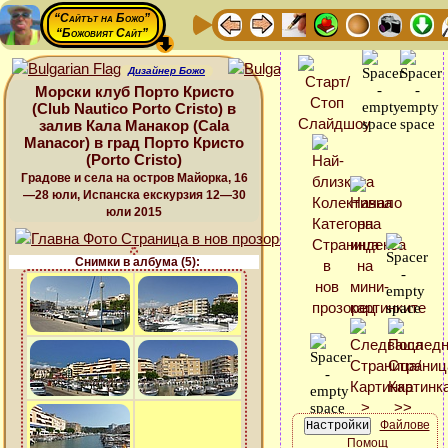
“Сайтът на Божо”
“Божовият Сайт”
Дизайнер Божо
Морски клуб Порто Кристо
(Club Nautico Porto Cristo) в
залив Кала Манакор (Cala
Manacor) в град Порто Кристо
(Porto Cristo)
Градове и села на остров Майорка, 16
—28 юли, Испанска екскурзия 12—30
юли 2015
Снимки в албума (5):
Файлове
Помощ