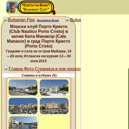
“Сайтът на Божо”
“Божовият Сайт”
Дизайнер Божо
Морски клуб Порто Кристо
(Club Nautico Porto Cristo) в
залив Кала Манакор (Cala
Manacor) в град Порто Кристо
(Porto Cristo)
Градове и села на остров Майорка, 16
—28 юли, Испанска екскурзия 12—30
юли 2015
Снимки в албума (5):