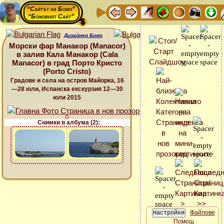
“Сайтът на Божо”
“Божовият Сайт”
Дизайнер Божо
Морски фар Манакор (Manacor)
в залив Кала Манакор (Cala
Manacor) в град Порто Кристо
(Porto Cristo)
Градове и села на остров Майорка, 16
—28 юли, Испанска екскурзия 12—30
юли 2015
Снимки в албума (2):
Файлове
Помощ