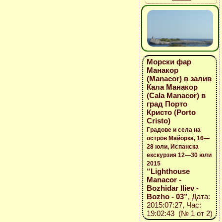
Морски фар
Манакор
(Manacor) в залив
Кала Манакор
(Cala Manacor) в
град Порто
Кристо (Porto
Cristo)
Градове и села на
остров Майорка, 16—
28 юли, Испанска
екскурзия 12—30 юли
2015
“Lighthouse
Manacor -
Bozhidar Iliev -
Bozho - 03”
, Дата:
2015:07:27, Час:
19:02:43 (№ 1 от 2)