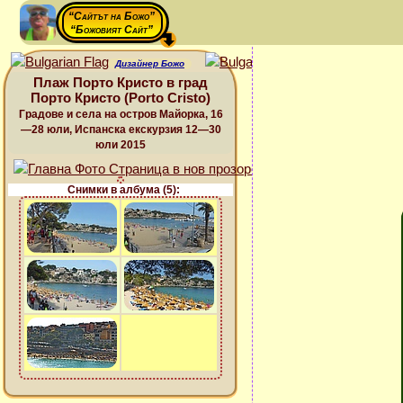
“Сайтът на Божо”
“Божовият Сайт”
Дизайнер Божо
Плаж Порто Кристо в град
Порто Кристо (Porto Cristo)
Градове и села на остров Майорка, 16
—28 юли, Испанска екскурзия 12—30
юли 2015
Снимки в албума (5):