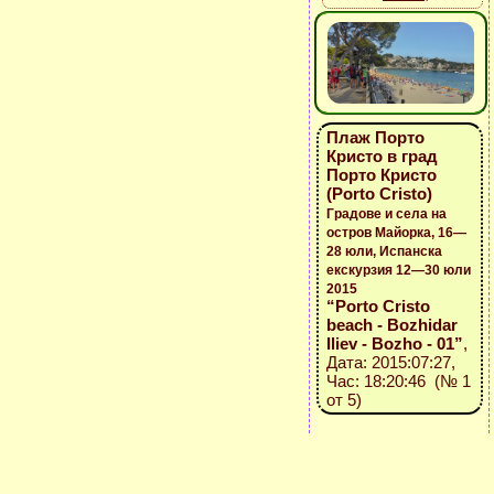
Плаж Порто
Кристо в град
Порто Кристо
(Porto Cristo)
Градове и села на
остров Майорка, 16—
28 юли, Испанска
екскурзия 12—30 юли
2015
“Porto Cristo
beach - Bozhidar
Iliev - Bozho - 01”
,
Дата: 2015:07:27,
Час: 18:20:46 (№ 1
от 5)