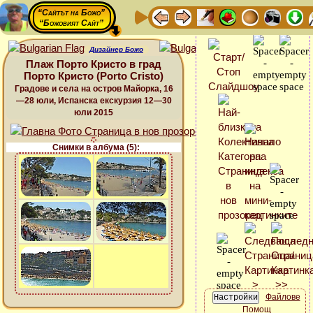
“Сайтът на Божо”
“Божовият Сайт”
Дизайнер Божо
Плаж Порто Кристо в град
Порто Кристо (Porto Cristo)
Градове и села на остров Майорка, 16
—28 юли, Испанска екскурзия 12—30
юли 2015
Снимки в албума (5):
Файлове
Помощ