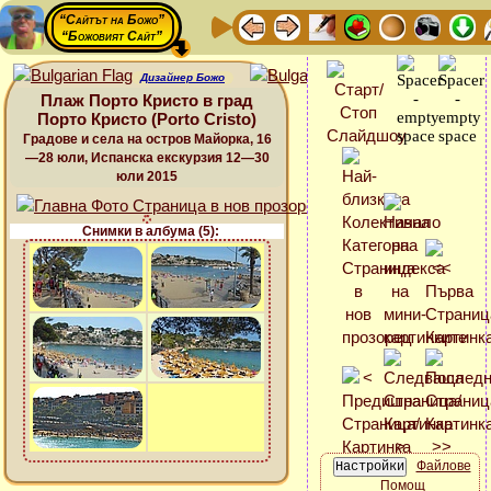
“Сайтът на Божо”
“Божовият Сайт”
Дизайнер Божо
Плаж Порто Кристо в град
Порто Кристо (Porto Cristo)
Градове и села на остров Майорка, 16
—28 юли, Испанска екскурзия 12—30
юли 2015
Снимки в албума (5):
Файлове
Помощ