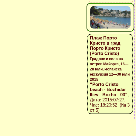
Плаж Порто
Кристо в град
Порто Кристо
(Porto Cristo)
Градове и села на
остров Майорка, 16—
28 юли, Испанска
екскурзия 12—30 юли
2015
“Porto Cristo
beach - Bozhidar
Iliev - Bozho - 03”
,
Дата: 2015:07:27,
Час: 18:20:52 (№ 3
от 5)