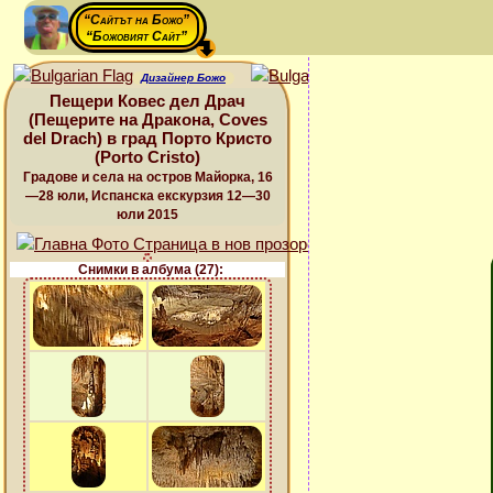
“Сайтът на Божо”
“Божовият Сайт”
Дизайнер Божо
Пещери Ковес дел Драч
(Пещерите на Дракона, Coves
del Drach) в град Порто Кристо
(Porto Cristo)
Градове и села на остров Майорка, 16
—28 юли, Испанска екскурзия 12—30
юли 2015
Снимки в албума (27):