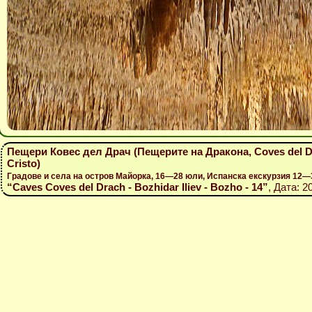
Пещери Ковес дел Драч (Пещерите на Дракона, Coves del Dr
Cristo)
Градове и села на остров Майорка, 16—28 юли, Испанска екскурзия 12—
“Caves Coves del Drach - Bozhidar Iliev - Bozho - 14”
, Дата: 2