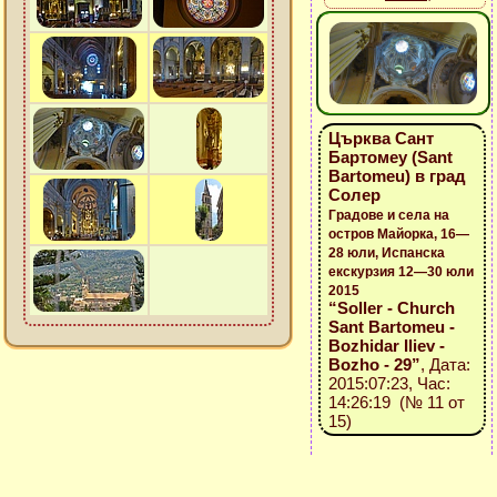
Църква Сант
Бартомеу (Sant
Bartomeu) в град
Солер
Градове и села на
остров Майорка, 16—
28 юли, Испанска
екскурзия 12—30 юли
2015
“Soller - Church
Sant Bartomeu -
Bozhidar Iliev -
Bozho - 29”
, Дата:
2015:07:23, Час:
14:26:19 (№ 11 от
15)