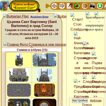
“Сайтът на Божо”
“Божовият Сайт”
Дизайнер Божо
Църква Сант Бартомеу (Sant
Bartomeu) в град Солер
Градове и села на остров Майорка, 16
—28 юли, Испанска екскурзия 12—30
юли 2015
Снимки в албума (15):
Файлове
Помощ