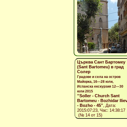
Църква Сант Бартомеу
(Sant Bartomeu) в град
Солер
Градове и села на остров
Майорка, 16—28 юли,
Испанска екскурзия 12—30
юли 2015
“Soller - Church Sant
Bartomeu - Bozhidar Ilie
- Bozho - 45”
, Дата:
2015:07:23, Час: 14:38:17
(№ 14 от 15)