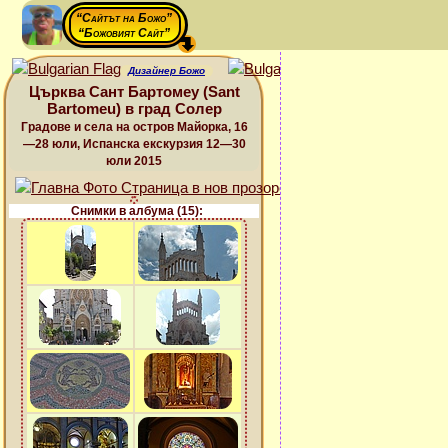
“Сайтът на Божо”
“Божовият Сайт”
Дизайнер Божо
Църква Сант Бартомеу (Sant
Bartomeu) в град Солер
Градове и села на остров Майорка, 16
—28 юли, Испанска екскурзия 12—30
юли 2015
Снимки в албума (15):