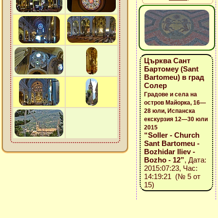
Църква Сант
Бартомеу (Sant
Bartomeu) в град
Солер
Градове и села на
остров Майорка, 16—
28 юли, Испанска
екскурзия 12—30 юли
2015
“Soller - Church
Sant Bartomeu -
Bozhidar Iliev -
Bozho - 12”
, Дата:
2015:07:23, Час:
14:19:21 (№ 5 от
15)