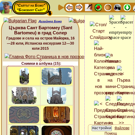
“Сайтът на Божо”
“Божовият Сайт”
Дизайнер Божо
Църква Сант Бартомеу (Sant
Bartomeu) в град Солер
Градове и села на остров Майорка, 16
—28 юли, Испанска екскурзия 12—30
юли 2015
Снимки в албума (15):
Файлове
Помощ