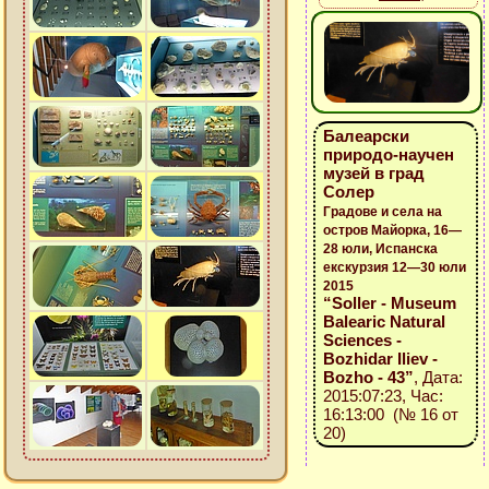
Балеарски
природо-научен
музей в град
Солер
Градове и села на
остров Майорка, 16—
28 юли, Испанска
екскурзия 12—30 юли
2015
“Soller - Museum
Balearic Natural
Sciences -
Bozhidar Iliev -
Bozho - 43”
, Дата:
2015:07:23, Час:
16:13:00 (№ 16 от
20)