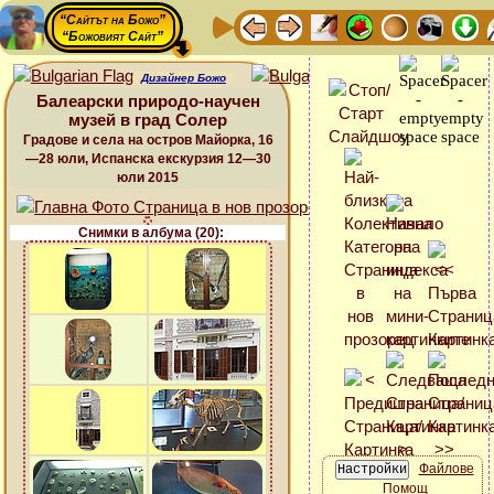
“Сайтът на Божо”
“Божовият Сайт”
Дизайнер Божо
Балеарски природо-научен
музей в град Солер
Градове и села на остров Майорка, 16
—28 юли, Испанска екскурзия 12—30
юли 2015
Снимки в албума (20):
Файлове
Помощ