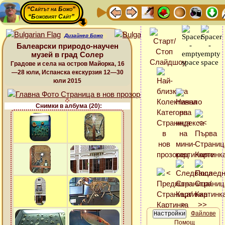
“Сайтът на Божо”
“Божовият Сайт”
Дизайнер Божо
Балеарски природо-научен
музей в град Солер
Градове и села на остров Майорка, 16
—28 юли, Испанска екскурзия 12—30
юли 2015
Снимки в албума (20):
Файлове
Помощ