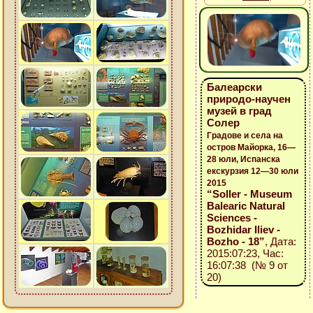
Балеарски
природо-научен
музей в град
Солер
Градове и села на
остров Майорка, 16—
28 юли, Испанска
екскурзия 12—30 юли
2015
“Soller - Museum
Balearic Natural
Sciences -
Bozhidar Iliev -
Bozho - 18”
, Дата:
2015:07:23, Час:
16:07:38 (№ 9 от
20)