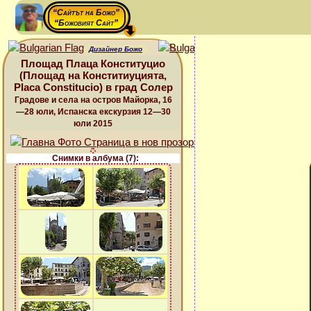
“Сайтът на Божо”
“Божовият Сайт”
Дизайнер Божо
Площад Плаца Конституцио
(Площад на Конститиуцията,
Placa Constitucio) в град Солер
Градове и села на остров Майорка, 16
—28 юли, Испанска екскурзия 12—30
юли 2015
Снимки в албума (7):