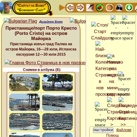
“Сайтът на Божо”
“Божовият Сайт”
Дизайнер Божо
Пристанище/порт Порто Кристо
(Porto Cristo) на остров
Майорка
Пристанища извън град Палма на
остров Майорка, 16—28 юли, Испанска
екскурзия 12—30 юли 2015
Снимки в албума (8):
Файлове
Помощ