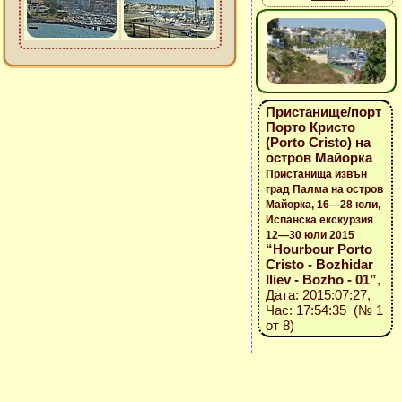
Пристанище/порт
Порто Кристо
(Porto Cristo) на
остров Майорка
Пристанища извън
град Палма на остров
Майорка, 16—28 юли,
Испанска екскурзия
12—30 юли 2015
“Hourbour Porto
Cristo - Bozhidar
Iliev - Bozho - 01”
,
Дата: 2015:07:27,
Час: 17:54:35 (№ 1
от 8)