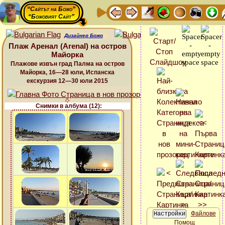
“Сайтът на Божо”
“Божовият Сайт”
Дизайнер Божо
Плаж Аренал (Arenal) на остров
Майорка
Плажове извън град Палма на остров
Майорка, 16—28 юли, Испанска
екскурзия 12—30 юли 2015
Снимки в албума (12):
Файлове
Помощ