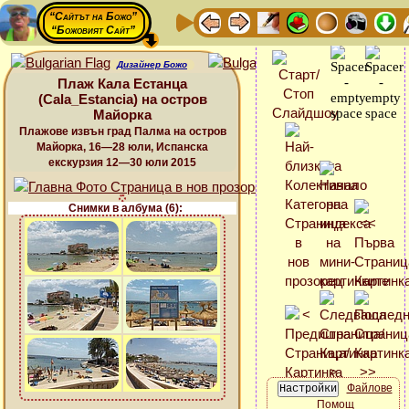
“Сайтът на Божо”
“Божовият Сайт”
Дизайнер Божо
Плаж Кала Естанца
(Cala_Estancia) на остров
Майорка
Плажове извън град Палма на остров
Майорка, 16—28 юли, Испанска
екскурзия 12—30 юли 2015
Снимки в албума (6):
Файлове
Помощ