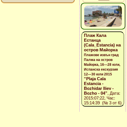
Плаж Кала
Естанца
(Cala_Estancia) на
остров Майорка
Плажове извън град
Палма на остров
Майорка, 16—28 юли,
Испанска екскурзия
12—30 юли 2015
“Plaja Cala
Estancia -
Bozhidar Iliev -
Bozho - 04”
, Дата:
2015:07:22, Час:
15:14:39 (№ 3 от 6)