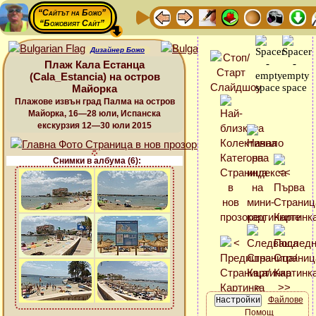
“Сайтът на Божо”
“Божовият Сайт”
Дизайнер Божо
Плаж Кала Естанца
(Cala_Estancia) на остров
Майорка
Плажове извън град Палма на остров
Майорка, 16—28 юли, Испанска
екскурзия 12—30 юли 2015
Снимки в албума (6):
Файлове
Помощ