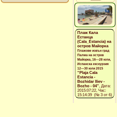
Плаж Кала
Естанца
(Cala_Estancia) на
остров Майорка
Плажове извън град
Палма на остров
Майорка, 16—28 юли,
Испанска екскурзия
12—30 юли 2015
“Plaja Cala
Estancia -
Bozhidar Iliev -
Bozho - 04”
, Дата:
2015:07:22, Час:
15:14:39 (№ 3 от 6)