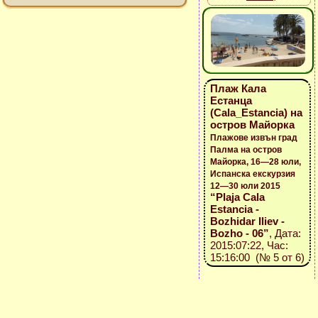
Плаж Кала
Естанца
(Cala_Estancia) на
остров Майорка
Плажове извън град
Палма на остров
Майорка, 16—28 юли,
Испанска екскурзия
12—30 юли 2015
“Plaja Cala
Estancia -
Bozhidar Iliev -
Bozho - 06”
, Дата:
2015:07:22, Час:
15:16:00 (№ 5 от 6)