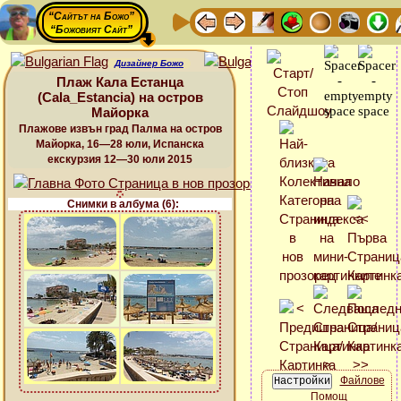
“Сайтът на Божо”
“Божовият Сайт”
Дизайнер Божо
Плаж Кала Естанца
(Cala_Estancia) на остров
Майорка
Плажове извън град Палма на остров
Майорка, 16—28 юли, Испанска
екскурзия 12—30 юли 2015
Снимки в албума (6):
Файлове
Помощ