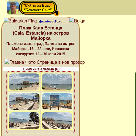
“Сайтът на Божо”
“Божовият Сайт”
Дизайнер Божо
Плаж Кала Естанца
(Cala_Estancia) на остров
Майорка
Плажове извън град Палма на остров
Майорка, 16—28 юли, Испанска
екскурзия 12—30 юли 2015
Снимки в албума (6):