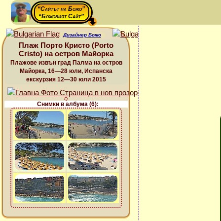
“Сайтът на Божо”
“Божовият Сайт”
Дизайнер Божо
Плаж Порто Кристо (Porto
Cristo) на остров Майорка
Плажове извън град Палма на остров
Майорка, 16—28 юли, Испанска
екскурзия 12—30 юли 2015
Снимки в албума (6):