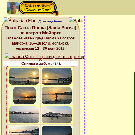
“Сайтът на Божо”
“Божовият Сайт”
Дизайнер Божо
Плаж Санта Понса (Santa Ponsa)
на остров Майорка
Плажове извън град Палма на остров
Майорка, 16—28 юли, Испанска
екскурзия 12—30 юли 2015
Снимки в албума (24):