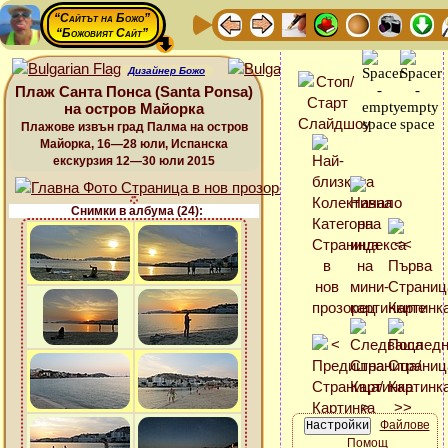
“Сайтът на Божо”
“Божовият Сайт”
Дизайнер Божо
Плаж Санта Понса (Santa Ponsa)
на остров Майорка
Плажове извън град Палма на остров
Майорка, 16—28 юли, Испанска
екскурзия 12—30 юли 2015
Снимки в албума (24):
Файлове
Помощ