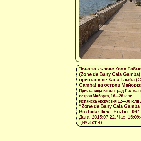
Зона за къпане Кала Габм
(Zone de Bany Cala Gamba)
пристанище Кала Гамба (C
Gamba) на остров Майорк
Пристанища извън град Палма н
остров Майорка, 16—28 юли,
Испанска екскурзия 12—30 юли 
“Zone de Bany Cala Gamba 
Bozhidar Iliev - Bozho - 06”
,
Дата: 2015:07:22, Час: 16:09
(№ 3 от 4)