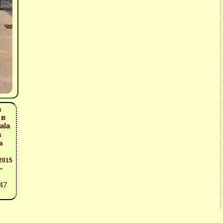
а
 в
ala
а
а
2015
-
:47