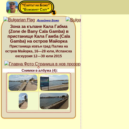
“Сайтът на Божо”
“Божовият Сайт”
Дизайнер Божо
Зона за къпане Кала Габма
(Zone de Bany Cala Gamba) в
пристанище Кала Гамба (Cala
Gamba) на остров Майорка
Пристанища извън град Палма на
остров Майорка, 16—28 юли, Испанска
екскурзия 12—30 юли 2015
Снимки в албума (4):