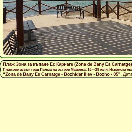
Плаж Зона за къпане Ес Карнаге (Zona de Bany Es Carnatge
Плажове извън град Палма на остров Майорка, 16—28 юли, Испанска ек
“Zona de Bany Es Carnatge - Bozhidar Iliev - Bozho - 05”
, Дат