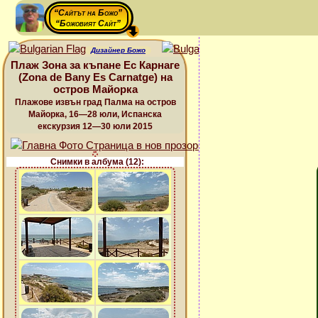
“Сайтът на Божо”
“Божовият Сайт”
Дизайнер Божо
Плаж Зона за къпане Ес Карнаге
(Zona de Bany Es Carnatge) на
остров Майорка
Плажове извън град Палма на остров
Майорка, 16—28 юли, Испанска
екскурзия 12—30 юли 2015
Снимки в албума (12):