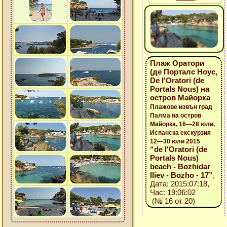
Плаж Оратори
(де Порталс Ноус,
De l'Oratori (de
Portals Nous) на
остров Майорка
Плажове извън град
Палма на остров
Майорка, 16—28 юли,
Испанска екскурзия
12—30 юли 2015
“de l'Oratori (de
Portals Nous)
beach - Bozhidar
Iliev - Bozho - 17”
,
Дата: 2015:07:18,
Час: 19:06:02
(№ 16 от 20)