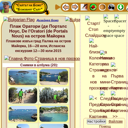
“Сайтът на Божо”
“Божовият Сайт”
Дизайнер Божо
Плаж Оратори (де Порталс
Ноус, De l'Oratori (de Portals
Nous) на остров Майорка
Плажове извън град Палма на остров
Майорка, 16—28 юли, Испанска
екскурзия 12—30 юли 2015
Снимки в албума (20):
Файлове
Помощ