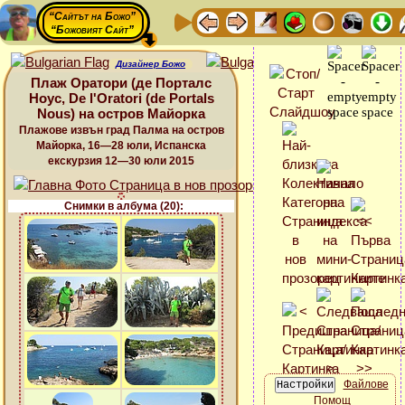
“Сайтът на Божо”
“Божовият Сайт”
Дизайнер Божо
Плаж Оратори (де Порталс
Ноус, De l'Oratori (de Portals
Nous) на остров Майорка
Плажове извън град Палма на остров
Майорка, 16—28 юли, Испанска
екскурзия 12—30 юли 2015
Снимки в албума (20):
Файлове
Помощ