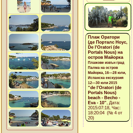
Плаж Оратори
(де Порталс Ноус,
De l'Oratori (de
Portals Nous) на
остров Майорка
Плажове извън град
Палма на остров
Майорка, 16—28 юли,
Испанска екскурзия
12—30 юли 2015
“de l'Oratori (de
Portals Nous)
beach - Becho -
Eva - 10”
, Дата:
2015:07:18, Час:
18:20:04 (№ 4 от
20)