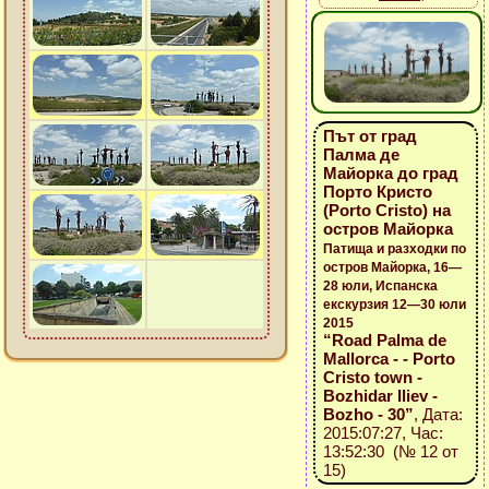
Път от град
Палма де
Майорка до град
Порто Кристо
(Porto Cristo) на
остров Майорка
Патища и разходки по
остров Майорка, 16—
28 юли, Испанска
екскурзия 12—30 юли
2015
“Road Palma de
Mallorca - - Porto
Cristo town -
Bozhidar Iliev -
Bozho - 30”
, Дата:
2015:07:27, Час:
13:52:30 (№ 12 от
15)