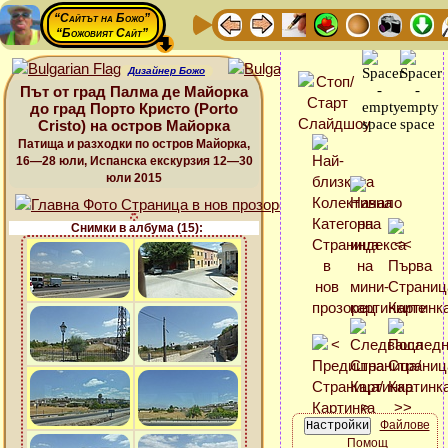
“Сайтът на Божо”
“Божовият Сайт”
Дизайнер Божо
Път от град Палма де Майорка
до град Порто Кристо (Porto
Cristo) на остров Майорка
Патища и разходки по остров Майорка,
16—28 юли, Испанска екскурзия 12—30
юли 2015
Снимки в албума (15):
Файлове
Помощ