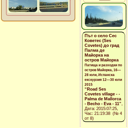
Път о село Сес
Коветес (Ses
Covetes) до град
Палма де
Майорка на
остров Майорка
Патища и разходки по
остров Майорка, 16—
28 юли, Испанска
екскурзия 12—30 юли
2015
“Road Ses
Covetes village - -
Palma de Mallorca
- Becho - Eva - 11”
,
Дата: 2015:07:25,
Час: 21:19:38 (№ 4
от 8)