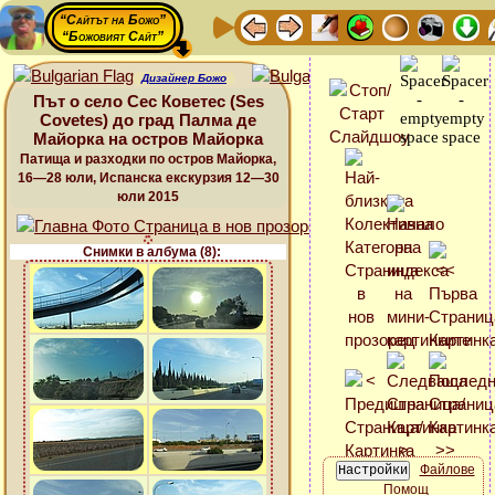
“Сайтът на Божо”
“Божовият Сайт”
Дизайнер Божо
Път о село Сес Коветес (Ses
Covetes) до град Палма де
Майорка на остров Майорка
Патища и разходки по остров Майорка,
16—28 юли, Испанска екскурзия 12—30
юли 2015
Снимки в албума (8):
Файлове
Помощ