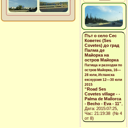
Път о село Сес
Коветес (Ses
Covetes) до град
Палма де
Майорка на
остров Майорка
Патища и разходки по
остров Майорка, 16—
28 юли, Испанска
екскурзия 12—30 юли
2015
“Road Ses
Covetes village - -
Palma de Mallorca
- Becho - Eva - 11”
,
Дата: 2015:07:25,
Час: 21:19:38 (№ 4
от 8)