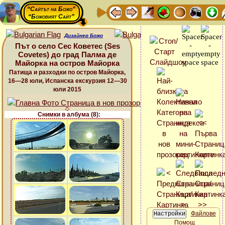
“Сайтът на Божо”
“Божовият Сайт”
Дизайнер Божо
Път о село Сес Коветес (Ses
Covetes) до град Палма де
Майорка на остров Майорка
Патища и разходки по остров Майорка,
16—28 юли, Испанска екскурзия 12—30
юли 2015
Снимки в албума (8):
Файлове
Помощ